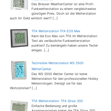
Das Bresser WeatherCenter ist eine Profi-
Funkwetterstation zu einem vergleichweise
günstigen Preis. Doch ist die Wetterstation
auch ihr Geld wirklich wert?
[…]
TFA Wetterstation TFA EOS Max
Kann die Eos Max von TFA im Wetterstation
Test als verlässliche Funkwetterstation
punkten? Zu bemängeln haben unsere Tester
einiges.
[…]
Technoline Wetterstation WS 3500
WetterCenter
Das WS 3500 Wetter Center ist keine
Wetterstation für den professionellen Hobby
Meteorologen. Genügt sie für das
Wohnzimmer?
[…]
TFA Wetterstation: TFA Sirius 300
Einfache Bedienung und große
Anzeigevarianten bietet die TFA Sirius 300