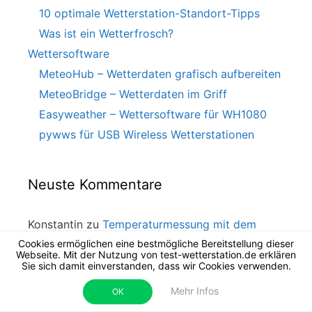
10 optimale Wetterstation-Standort-Tipps
Was ist ein Wetterfrosch?
Wettersoftware
MeteoHub – Wetterdaten grafisch aufbereiten
MeteoBridge – Wetterdaten im Griff
Easyweather – Wettersoftware für WH1080
pywws für USB Wireless Wetterstationen
Neuste Kommentare
Konstantin
zu
Temperaturmessung mit dem
Arduino
Cookies ermöglichen eine bestmögliche Bereitstellung dieser
Webseite. Mit der Nutzung von test-wetterstation.de erklären
Andreas
zu
Temperaturmessung mit dem
Sie sich damit einverstanden, dass wir Cookies verwenden.
Raspberry Pi
Mehr Infos
OK
Manfred Mariak
zu
10 optimale Wetterstation-