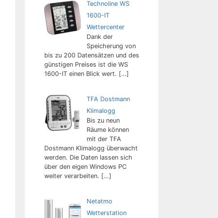
Technoline WS
1600-IT
Wettercenter
Dank der
Speicherung von
bis zu 200 Datensätzen und des
günstigen Preises ist die WS
1600-IT einen Blick wert.
[…]
TFA Dostmann
Klimalogg
Bis zu neun
Räume können
mit der TFA
Dostmann Klimalogg überwacht
werden. Die Daten lassen sich
über den eigen Windows PC
weiter verarbeiten.
[…]
Netatmo
Wetterstation