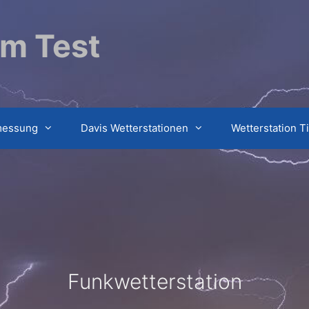
im Test
messung
Davis Wetterstationen
Wetterstation T
Funkwetterstation