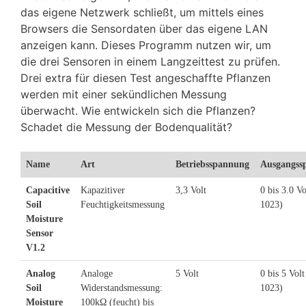
das eigene Netzwerk schließt, um mittels eines
Browsers die Sensordaten über das eigene LAN
anzeigen kann. Dieses Programm nutzen wir, um
die drei Sensoren in einem Langzeittest zu prüfen.
Drei extra für diesen Test angeschaffte Pflanzen
werden mit einer sekündlichen Messung
überwacht. Wie entwickeln sich die Pflanzen?
Schadet die Messung der Bodenqualität?
Name
Art
Betriebsspannung
Ausgangss
Capacitive
Kapazitiver
3,3 Volt
0 bis 3.0 Vo
Soil
Feuchtigkeitsmessung
1023)
Moisture
Sensor
V1.2
Analog
Analoge
5 Volt
0 bis 5 Volt
Soil
Widerstandsmessung:
1023)
Moisture
100kΩ (feucht) bis