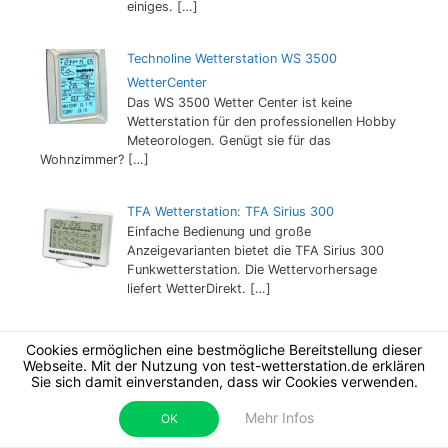
einiges.
[…]
Technoline Wetterstation WS 3500
WetterCenter
Das WS 3500 Wetter Center ist keine
Wetterstation für den professionellen Hobby
Meteorologen. Genügt sie für das
Wohnzimmer?
[…]
TFA Wetterstation: TFA Sirius 300
Einfache Bedienung und große
Anzeigevarianten bietet die TFA Sirius 300
Funkwetterstation. Die Wettervorhersage
liefert WetterDirekt.
[…]
Test TFA Wetterstation Genio 300
Cookies ermöglichen eine bestmögliche Bereitstellung dieser
Die Dostmann Genio 300 ist über ein
Webseite. Mit der Nutzung von test-wetterstation.de erklären
spezielles Funknetz an „Wetter direkt“
Sie sich damit einverstanden, dass wir Cookies verwenden.
angeschlossen und zeigt detaillierte, regionale
Mehr Infos
Wetterwerte an.
[…]
OK