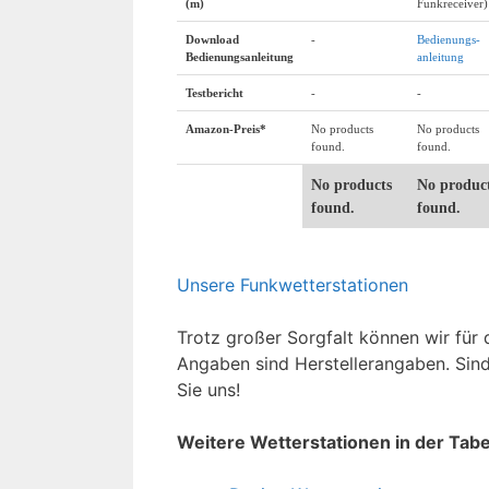
(m)
Funkreceiver)
Download
-
Bedienungs-
Bedienungsanleitung
anleitung
Testbericht
-
-
Amazon-Preis*
No products
No products
found.
found.
No products
No produc
found.
found.
Unsere Funkwetterstationen
Trotz großer Sorgfalt können wir fü
Angaben sind Herstellerangaben. Sind
Sie uns!
Weitere Wetterstationen in der Tab