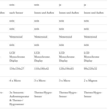
nein
nein
ja
ja
ußen
nach Sensor
Innen und Außen
Innen und Außen
Innen und Außen
nein
nein
nein
nein
nein
nein
nein
nein
Wettertrend
Wettertrend
Wettertrend
Wettertrend
nein
nein
nein
nein
LCD
LCD
LCD
LCD
e
Monochrome
Monochrome
Monochrome
Monochrome
Display
Display
Display
Display
134x134x27
110x190x42
120x194x65
99x220x32
4 x Micro
3 x Micro
3 x Micro
2 x Mignon
ro-
3x Sensoren:
Thermo/Hygro-
Thermo/Hygro-
Thermo/Hygro-
Außentemperatur
Sensor
Sensor
Sensor
& Thermo-/
Hygrosensor