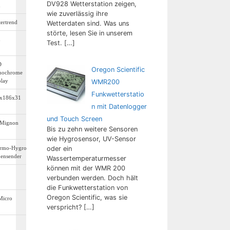
DV928 Wetterstation zeigen,
n
wie zuverlässig ihre
tertrend
Wetterdaten sind. Was uns
störte, lesen Sie in unserem
n
Test.
[…]
D
Oregon Scientific
ochrome
play
WMR200
Funkwetterstatio
x186x31
n mit Datenlogger
und Touch Screen
 Mignon
Bis zu zehn weitere Sensoren
wie Hygrosensor, UV-Sensor
rmo-Hygro-
oder ein
ensender
Wassertemperaturmesser
können mit der WMR 200
verbunden werden. Doch hält
die Funkwetterstation von
Oregon Scientific, was sie
Micro
verspricht?
[…]