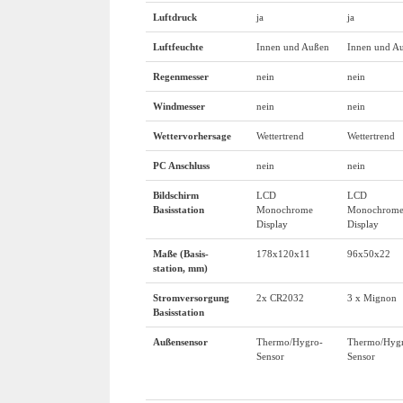
Luftdruck
ja
ja
Luftfeuchte
Innen und Außen
Innen und A
Regenmesser
nein
nein
Windmesser
nein
nein
Wettervorhersage
Wettertrend
Wettertrend
PC Anschluss
nein
nein
Bildschirm
LCD
LCD
Basisstation
Monochrome
Monochrom
Display
Display
Maße (Basis-
178x120x11
96x50x22
station, mm)
Stromversorgung
2x CR2032
3 x Mignon
Basisstation
Außensensor
Thermo/Hygro-
Thermo/Hyg
Sensor
Sensor