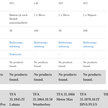
433
n.B.
433
433
Batterie (je nach
2 x Micro
2 x Micro
2 x Mignon
Modell
unterschiedlich)
30
100
30
100
Bedienungs-
Bedienungs-
Bedienungs-
Bedienungs-
anleitung
anleitung
anleitung
anleitung
Testbericht
-
-
-
No products
No products
No products
No products
found.
found.
found.
found.
ts
No products
No products
No products
No products
found.
found.
found.
found.
TFA
TFA
TFA 35.1066
TFA
TH
35.1045.IT
35.1064.10.50
Meteo Max
35.1078.10.IT
 Pro
Laluna
Weatherboy
DIVA PLUS