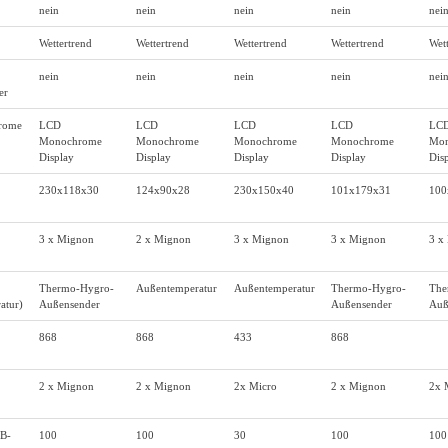
nein
nein
nein
nein
nei
Wettertrend
Wettertrend
Wettertrend
Wettertrend
Wet
nein
nein
nein
nein
nei
er
rome
LCD
LCD
LCD
LCD
LC
Monochrome
Monochrome
Monochrome
Monochrome
Mon
Display
Display
Display
Display
Dis
230x118x30
124x90x28
230x150x40
101x179x31
100
3 x Mignon
2 x Mignon
3 x Mignon
3 x Mignon
3 x
Thermo-Hygro-
Außentemperatur
Außentemperatur
Thermo-Hygro-
The
atur)
Außensender
Außensender
Auß
868
868
433
868
2 x Mignon
2 x Mignon
2x Micro
2 x Mignon
2x 
B-
100
100
30
100
100