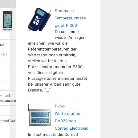
Dostmann
Temperaturmess
gerät P 300
Da uns immer
wieder Anfragen
erreichen, wie wir die
rad
Referenztemperaturen der
Wetterstationen ermitteln,
26 97
stellen wir heute den
Präzisionsthermometer P300
vor. Dieser digitale
Flüssigkeitsthermometer leistet
bei unserer Arbeit sehr gute
Dienste.
[…]
en- und
entemperatur
Funk-
Wetterstation
DV928 von
en und Außen
Conrad Electronic
n
Im Test musste die Conrad