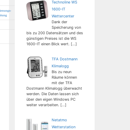
Technoline WS
1600-IT
ienungs-
eitung
Wettercenter
Dank der
Speicherung von
bis zu 200 Datensätzen und des
günstigen Preises ist die WS
1600-IT einen Blick wert.
[…]
TFA Dostmann
Klimalogg
Bis zu neun
Räume können
mit der TFA
Dostmann Klimalogg überwacht
werden. Die Daten lassen sich
über den eigen Windows PC
weiter verarbeiten.
[…]
Netatmo
Wetterstation