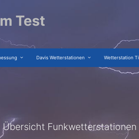
im Test
messung
Davis Wetterstationen
Wetterstation T
Übersicht Funkwetterstationen