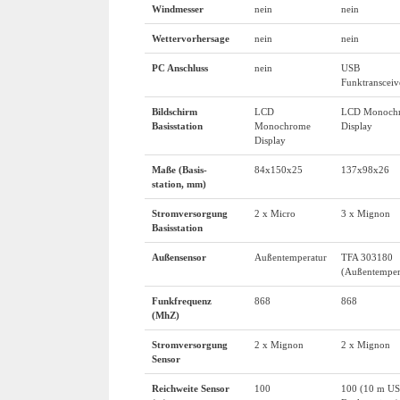
Windmesser
nein
nein
Wettervorhersage
nein
nein
PC Anschluss
nein
USB
Funktransceiv
Bildschirm
LCD
LCD Monoch
Basisstation
Monochrome
Display
Display
Maße (Basis-
84x150x25
137x98x26
station, mm)
Stromversorgung
2 x Micro
3 x Mignon
Basisstation
Außensensor
Außentemperatur
TFA 303180
(Außentemper
Funkfrequenz
868
868
(MhZ)
Stromversorgung
2 x Mignon
2 x Mignon
Sensor
Reichweite Sensor
100
100 (10 m US