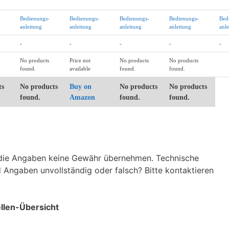
Bedienungs-
Bedienungs-
Bedienungs-
Bedienungs-
Bed
anleitung
anleitung
anleitung
anleitung
anl
-
-
-
-
-
No products
Price not
No products
No products
found.
available
found.
found.
ts
No products
Buy on
No products
No products
found.
Amazon
found.
found.
r die Angaben keine Gewähr übernehmen. Technische
 Angaben unvollständig oder falsch? Bitte kontaktieren
ellen-Übersicht