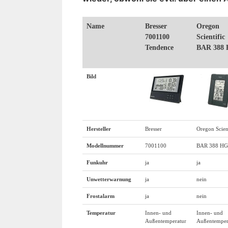
Name
Bresser
Oregon
7001100
Scientific
Tendence
BAR 388
Bild
Hersteller
Bresser
Oregon Scient
Modellnummer
7001100
BAR 388 HG
Funkuhr
ja
ja
Unwetterwarnung
ja
nein
Frostalarm
ja
nein
Temperatur
Innen- und
Innen- und
Außentemperatur
Außentemper