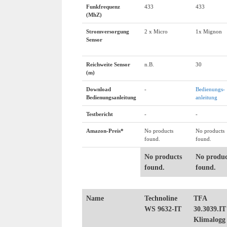
Funkfrequenz
433
433
(MhZ)
Stromversorgung
2 x Micro
1x Mignon
Sensor
Reichweite Sensor
n.B.
30
(m)
Download
-
Bedienungs-
Bedienungsanleitung
anleitung
Testbericht
-
-
Amazon-Preis*
No products
No products
found.
found.
No products
No produc
found.
found.
Name
Technoline
TFA
WS 9632-IT
30.3039.IT
Klimalogg