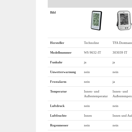
Bild
Hersteller
Technoline
TFA Dostman
Modellnummer
WS 9632-IT
303039 IT
Funkuhr
ja
ja
Unwetterwarnung
nein
nein
Frostalarm
nein
ja
Temperatur
Innen- und
Innen- und
Außentemperatur
Außentempera
Luftdruck
nein
nein
Luftfeuchte
Innen
Innen und Au
Regenmesser
nein
nein