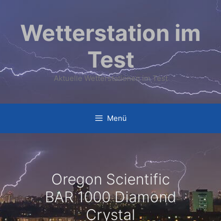
Zum
Inhalt
Wetterstation im
springen
Test
Aktuelle Wetterstationen im Test
Menü
Oregon Scientific
BAR 1000 Diamond
Crystal